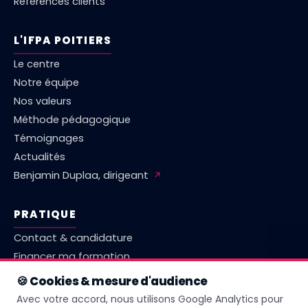
Références clients
L'IFPA POITIERS
Le centre
Notre équipe
Nos valeurs
Méthode pédagogique
Témoignages
Actualités
Benjamin Duplaa, dirigeant
↗
PRATIQUE
Contact & candidature
Financer ma formation
Marché emploi Vienne
🍪 Cookies & mesure d'audience
Comparatif centres Poitiers
Avec votre accord, nous utilisons Google Analytics pour