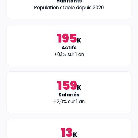
Habitants
Population stable depuis 2020
195
K
Actifs
+0,1% sur 1 an
159
K
Salariés
+2,0% sur 1 an
13
K