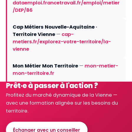
dataemploi.francetravail.fr/emploi/metier
/DEP/86
Cap Métiers Nouvelle-Aquitaine ·
Territoire Vienne
—
cap-
metiers.fr/explorez-votre-territoire/la-
vienne
Mon Métier Mon Territoire
—
mon-metier-
mon-territoire.fr
Prêt·e à passer à l'action ?
Profitez du marché dynamique de la Vienne —
avec une formation alignée sur les besoins du
territoire.
Échanger avec un conseiller