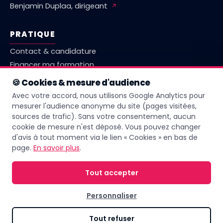
Benjamin Duplaa, dirigeant
↗
PRATIQUE
Contact & candidature
Financer ma formation
Marché emploi Vienne
🍪 Cookies & mesure d'audience
Comparatif centres Poitiers
Avec votre accord, nous utilisons Google Analytics pour
Questions fréquentes
mesurer l'audience anonyme du site (pages visitées,
sources de trafic). Sans votre consentement, aucun
Livret d'accueil
cookie de mesure n'est déposé. Vous pouvez changer
d'avis à tout moment via le lien « Cookies » en bas de
page.
En savoir plus
.
Page mise à jour le
18 juin 2026
Tout accepter
Personnaliser
© 2026 IFPA Poitiers — Tous droits réservés. Sous la direction de
Benjamin
Duplaa
↗
Tout refuser
Règlement intérieur
·
Mentions légales
·
Confidentialité
·
Accessibilité