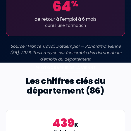
64
%
de retour à l'emploi à 6 mois
après une formation
Source : France Travail Dataemploi — Panorama Vienne
(86), 2026. Taux moyen sur l'ensemble des demandeurs
d'emploi du département.
PHOTOGRAPHIE DE LA VIENNE
Les chiffres clés du
département (86)
439
K