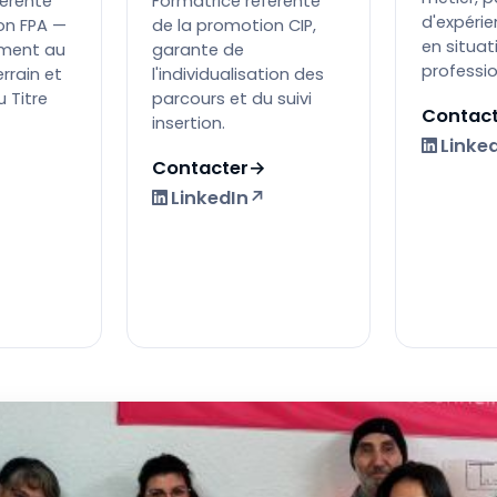
férente
Formatrice référente
d'expérie
on FPA —
de la promotion CIP,
en situat
ment au
garante de
professio
rrain et
l'individualisation des
 Titre
parcours et du suivi
Contact
insertion.
Linke
Contacter
→
LinkedIn
↗