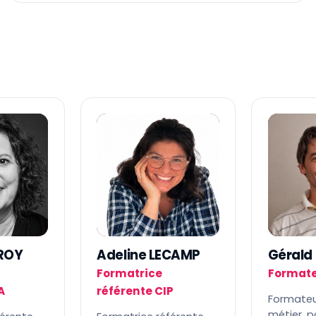
AL
G
EROY
Adeline LECAMP
Gérald
Formatrice
Format
A
référente CIP
Formateu
métier, 