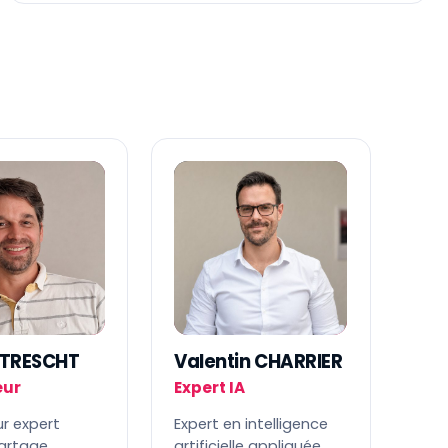
T
V
 TRESCHT
Valentin CHARRIER
eur
Expert IA
r expert
Expert en intelligence
partage
artificielle appliquée.