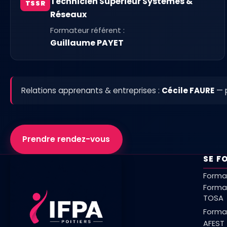
Technicien Supérieur Systèmes &
TSSR
Réseaux
Formateur référent :
Guillaume PAYET
Relations apprenants & entreprises :
Cécile FAURE
— p
Prendre rendez-vous
SE F
Format
Forma
TOSA
Format
AFEST 