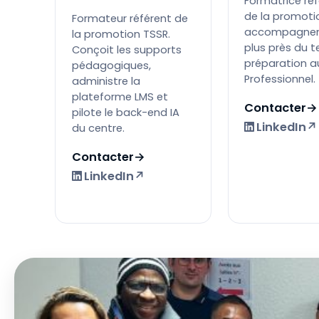
Formatrice ré
de la promoti
Formateur référent de
accompagne
la promotion TSSR.
plus près du te
Conçoit les supports
préparation au
pédagogiques,
Professionnel.
administre la
plateforme LMS et
Contacter
→
pilote le back-end IA
LinkedIn
↗
du centre.
Contacter
→
LinkedIn
↗