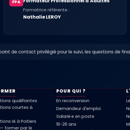
Formateur Professionnel d'Adultes
FPA
Formatrice référente :
Nathalie LEROY
oint de contact privilégié pour le suivi, les questions de fin
ORMER
POUR QUI ?
L
ions qualifiantes
En reconversion
L
tions courtes &
Demandeur d'emploi
N
Salarié·e en poste
N
ions IA à Poitiers
16-26 ans
M
— former par le