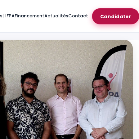
es
L'IFPA
Financement
Actualités
Contact
Candidater