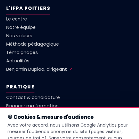
L'IFPA POITIERS
Le centre
Notre équipe
Nos valeurs
Méthode pédagogique
Témoignages
Actualités
Benjamin Duplaa, dirigeant
↗
PRATIQUE
Contact & candidature
Financer ma formation
Marché emploi Vienne
🍪 Cookies & mesure d'audience
Comparatif centres Poitiers
Avec votre accord, nous utilisons Google Analytics pour
Questions fréquentes
mesurer l'audience anonyme du site (pages visitées,
sources de trafic). Sans votre consentement, aucun