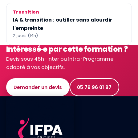
Transition
IA & transition : outiller sans alourdir
l'empreinte
2 jours (14h)
Intéressé·e par cette formation ?
Devis sous 48h · Inter ou intra · Programme
adapté à vos objectifs.
Demander un devis
05 79 96 01 87