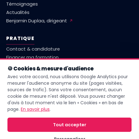
Témoignages
Actualités
Benjamin Duplaa, dirigeant
↗
PRATIQUE
Contact & candidature
Financer ma formation
Marché emploi Vienne
🍪 Cookies & mesure d'audience
Comparatif centres Poitiers
Avec votre accord, nous utilisons Google Analytics pour
Questions fréquentes
mesurer l'audience anonyme du site (pages visitées,
sources de trafic). Sans votre consentement, aucun
Livret d'accueil
cookie de mesure n'est déposé. Vous pouvez changer
d'avis à tout moment via le lien « Cookies » en bas de
page.
En savoir plus
.
Page mise à jour le
13 juin 2026
Tout accepter
Personnaliser