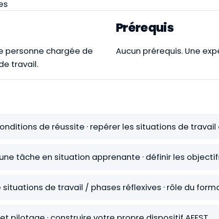
ves
Prérequis
ute personne chargée de
Aucun prérequis. Une exp
e travail.
 conditions de réussite · repérer les situations de trava
r une tâche en situation apprenante · définir les objec
situations de travail / phases réflexives · rôle du for
et pilotage · construire votre propre dispositif AFEST