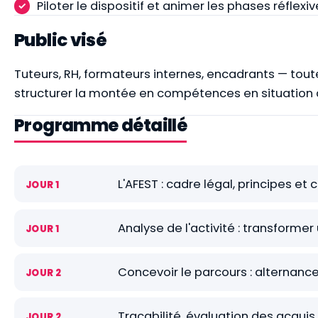
Piloter le dispositif et animer les phases réflexi
Public visé
Tuteurs, RH, formateurs internes, encadrants — to
structurer la montée en compétences en situation d
Programme détaillé
L'AFEST : cadre légal, principes et
JOUR 1
Analyse de l'activité : transforme
JOUR 1
Concevoir le parcours : alternance 
JOUR 2
Traçabilité, évaluation des acquis 
JOUR 2