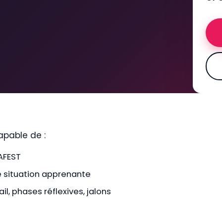
apable de :
'AFEST
ne situation apprenante
il, phases réflexives, jalons