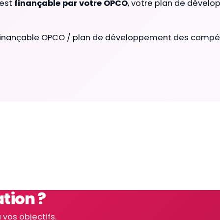
 est
finançable par votre OPCO
, votre plan de dévelo
nir. Finançable OPCO / plan de développement des comp
tion ?
 vos objectifs.