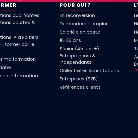
ORMER
POUR QUI ?
L
ions qualifiantes
En reconversion
L
tions courtes &
Demandeur d'emploi
N
Salarié·e en poste
N
ions IA à Poitiers
16-26 ans
M
— former par le
Sénior (45 ans +)
T
Entrepreneurs &
A
er ma formation
indépendants
B
dater
Collectivités & institutions
 de la formation
Entreprises (B2B)
Références clients