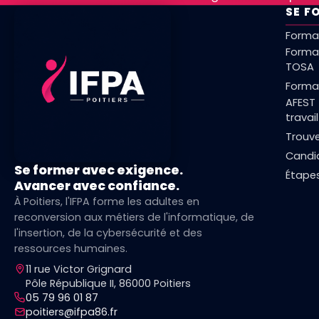
SE F
Format
Forma
TOSA
Format
AFEST 
travail
Trouv
Candi
Se former avec exigence.
Étapes
Avancer avec confiance.
À Poitiers, l'IFPA forme les adultes en
reconversion aux métiers de l'informatique, de
l'insertion, de la cybersécurité et des
ressources humaines.
11 rue Victor Grignard
Pôle République II, 86000 Poitiers
05 79 96 01 87
poitiers@ifpa86.fr