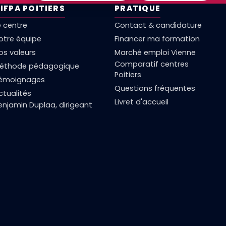
'IFPA POITIERS
PRATIQUE
e centre
Contact & candidature
otre équipe
Financer ma formation
os valeurs
Marché emploi Vienne
Comparatif centres
éthode pédagogique
Poitiers
émoignages
Questions fréquentes
ctualités
Livret d'accueil
enjamin Duplaa, dirigeant
↗