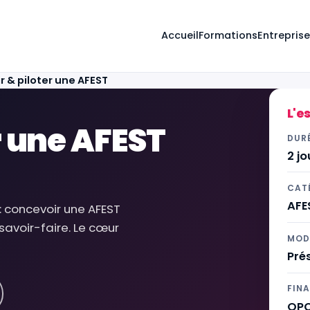
Accueil
Formations
Entrepris
ur adultes
 & piloter une AFEST
L'e
r une AFEST
DUR
2 jo
CAT
AFE
 : concevoir une AFEST
savoir-faire. Le cœur
MOD
Prés
FIN
OPC