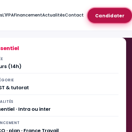
es
L'IFPA
Financement
Actualités
Contact
Candidater
ssentiel
ÉE
urs (14h)
ÉGORIE
ST & tutorat
ALITÉS
entiel · Intra ou inter
ANCEMENT
O · plan · France Travail