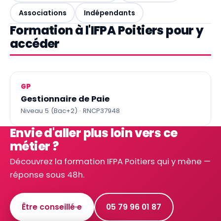
Associations
Indépendants
Formation à l'IFPA Poitiers pour y
accéder
GP
Gestionnaire de Paie
Niveau 5 (Bac+2) · RNCP37948
Envie d'aller plus loin vers ce
métier ?
Découvrez la formation IFPA Poitiers qui y mène —
réponse sous 48h.
Être conseillé·e
05 79 96 01 87