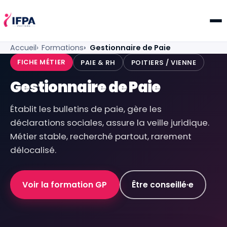
IFPA Poitiers — Centre de formation professionnelle po
Accueil
Formations
Gestionnaire de Paie
FICHE MÉTIER
PAIE & RH
POITIERS / VIENNE
Gestionnaire de Paie
Établit les bulletins de paie, gère les
déclarations sociales, assure la veille juridique.
Métier stable, recherché partout, rarement
délocalisé.
Voir la formation GP
Être conseillé·e