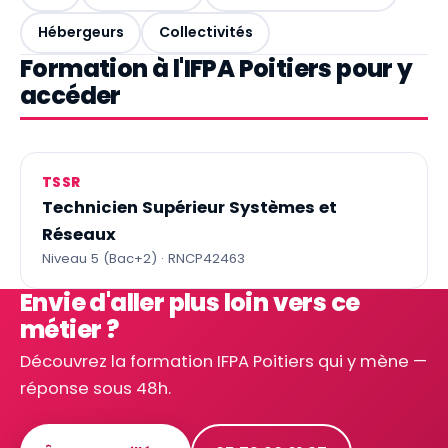
Hébergeurs
Collectivités
Formation à l'IFPA Poitiers pour y
accéder
TSSR
Technicien Supérieur Systèmes et
Réseaux
Niveau 5 (Bac+2) · RNCP42463
Envie d'aller plus loin vers ce
métier ?
Découvrez la formation IFPA Poitiers qui y mène —
réponse sous 48h.