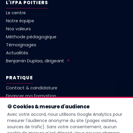
L'IFPA POITIERS
Le centre
Notre équipe
Nos valeurs
Méthode pédagogique
Témoignages
Actualités
Benjamin Duplaa, dirigeant
↗
PRATIQUE
Contact & candidature
Financer ma formation
Marché emploi Vienne
🍪 Cookies & mesure d'audience
Comparatif centres Poitiers
Avec votre accord, nous utilisons Google Analytics pour
Questions fréquentes
mesurer l'audience anonyme du site (pages visitées,
sources de trafic). Sans votre consentement, aucun
Livret d'accueil