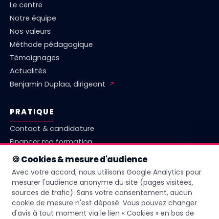
Le centre
Notre équipe
Nos valeurs
Méthode pédagogique
Témoignages
Actualités
Benjamin Duplaa, dirigeant
↗
PRATIQUE
Contact & candidature
Financer ma formation
Marché emploi Vienne
🍪 Cookies & mesure d'audience
Comparatif centres Poitiers
Avec votre accord, nous utilisons Google Analytics pour
Questions fréquentes
mesurer l'audience anonyme du site (pages visitées,
sources de trafic). Sans votre consentement, aucun
Livret d'accueil
cookie de mesure n'est déposé. Vous pouvez changer
d'avis à tout moment via le lien « Cookies » en bas de