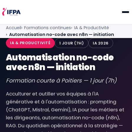
IFPA Poitiers — Centre de formation professionnelle po
Accueil
Formations continues
IA & Productivité
Automatisation no-code avec n8n — initiation
IA & PRODUCTIVITÉ
1 JOUR (7H)
IA 2026
Automatisation no-code
avec n8n — initiation
Formation courte à Poitiers — 1 jour (7h)
Acculturer et outiller vos équipes à l'IA
générative et à l'automatisation : prompting
(ChatGPT, Mistral, Gemini), IA pour les métiers et
les dirigeants, automatisation no-code (n8n),
RAG. Du quotidien opérationnel à la stratégie —