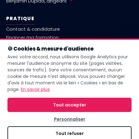
Benjamin Duplaa, dirigeant
↗
PRATIQUE
Contact & candidature
Financer ma formation
Marché emploi Vienne
🍪 Cookies & mesure d'audience
Comparatif centres Poitiers
Avec votre accord, nous utilisons Google Analytics pour
Questions fréquentes
mesurer l'audience anonyme du site (pages visitées,
sources de trafic). Sans votre consentement, aucun
Livret d'accueil
cookie de mesure n'est déposé. Vous pouvez changer
d'avis à tout moment via le lien « Cookies » en bas de
page.
En savoir plus
.
Page mise à jour le
27 juin 2026
Tout accepter
Personnaliser
© 2026 IFPA Poitiers — Tous droits réservés. Sous la direction de
Benjamin
Duplaa
↗
Tout refuser
Règlement intérieur
·
Mentions légales
·
Confidentialité
·
Accessibilité
·
Plan du site
·
Cookies