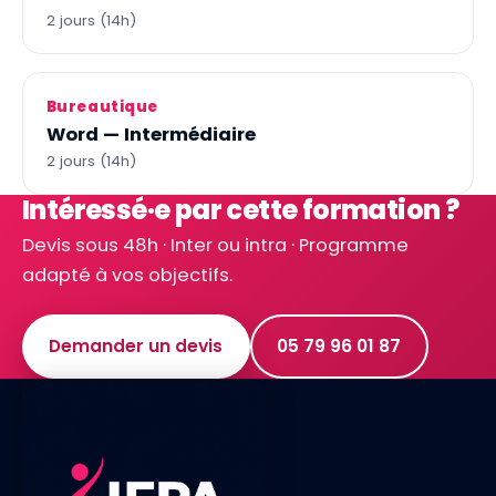
2 jours (14h)
Bureautique
Word — Intermédiaire
2 jours (14h)
Intéressé·e par cette formation ?
Devis sous 48h · Inter ou intra · Programme
adapté à vos objectifs.
Demander un devis
05 79 96 01 87