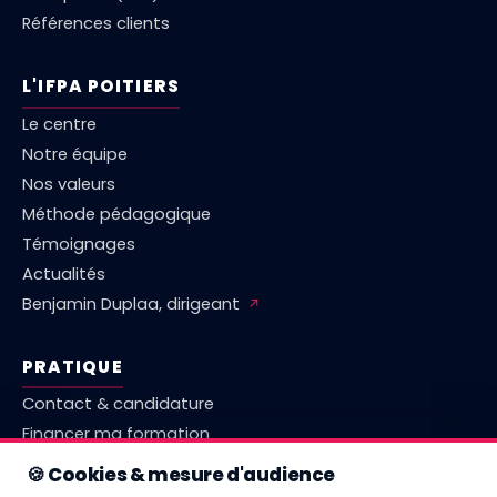
Références clients
L'IFPA POITIERS
Le centre
Notre équipe
Nos valeurs
Méthode pédagogique
Témoignages
Actualités
Benjamin Duplaa, dirigeant
↗
PRATIQUE
Contact & candidature
Financer ma formation
Marché emploi Vienne
🍪 Cookies & mesure d'audience
Comparatif centres Poitiers