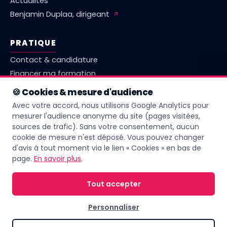
Actualités
Benjamin Duplaa, dirigeant
↗
PRATIQUE
Contact & candidature
Financer ma formation
Marché emploi Vienne
🍪 Cookies & mesure d'audience
Comparatif centres Poitiers
Avec votre accord, nous utilisons Google Analytics pour
Questions fréquentes
mesurer l'audience anonyme du site (pages visitées,
sources de trafic). Sans votre consentement, aucun
Livret d'accueil
cookie de mesure n'est déposé. Vous pouvez changer
d'avis à tout moment via le lien « Cookies » en bas de
page.
En savoir plus
.
Page mise à jour le
17 juin 2026
Tout accepter
Personnaliser
© 2026 IFPA Poitiers — Tous droits réservés. Sous la direction de
Benjamin
Duplaa
↗