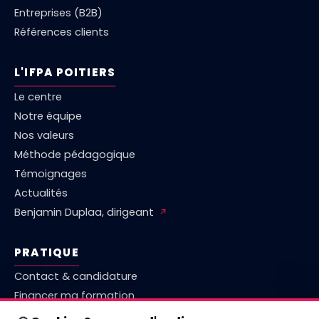
Entreprises (B2B)
Références clients
L'IFPA POITIERS
Le centre
Notre équipe
Nos valeurs
Méthode pédagogique
Témoignages
Actualités
Benjamin Duplaa, dirigeant
↗
PRATIQUE
Contact & candidature
Financer ma formation
Marché emploi Vienne