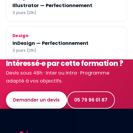
Illustrator — Perfectionnement
3 jours (21h)
Design
InDesign — Perfectionnement
3 jours (21h)
Intéressé·e par cette formation ?
Devis sous 48h · Inter ou intra · Programme
adapté à vos objectifs.
Demander un devis
05 79 96 01 87