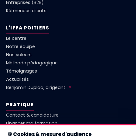
Entreprises (B2B)
Références clients
L'IFPA POITIERS
Le centre
Notre équipe
Nos valeurs
Méthode pédagogique
Témoignages
Actualités
Benjamin Duplaa, dirigeant
↗
PRATIQUE
Contact & candidature
Financer ma formation
Marché emploi Vienne
🍪 Cookies & mesure d'audience